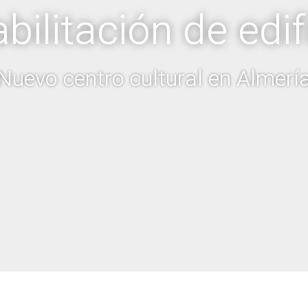
e
d
i
f
d
e
a
b
i
l
i
t
a
c
i
ó
n
N
u
e
v
o
c
e
n
t
r
o
c
u
l
t
u
r
a
l
e
n
A
l
m
e
r
í