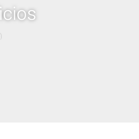
i
c
i
o
s
a