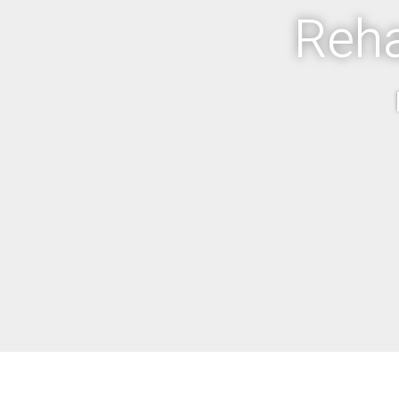
R
e
h