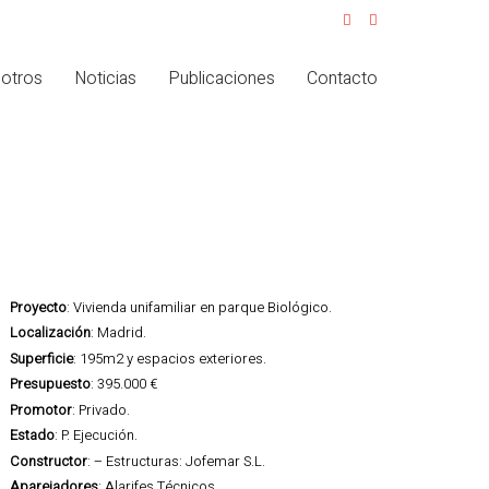
otros
Noticias
Publicaciones
Contacto
Proyecto
: Vivienda unifamiliar en parque Biológico.
Localización
: Madrid.
Superficie
: 195m2 y espacios exteriores.
Presupuesto
: 395.000 €
Promotor
: Privado.
Estado
: P. Ejecución.
Constructor
: – Estructuras: Jofemar S.L.
Aparejadores
: Alarifes Técnicos.