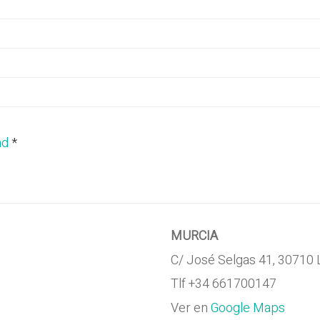
ad
*
MURCIA
C/ José Selgas 41, 30710 
Tlf +34 661700147
Ver en
Google Maps